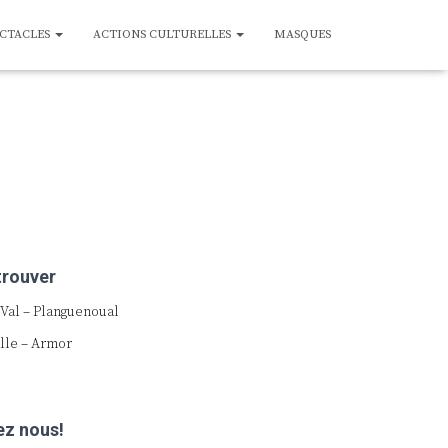
ECTACLES
ACTIONS CULTURELLES
MASQUES
trouver
Val – Planguenoual
lle – Armor
ez nous!