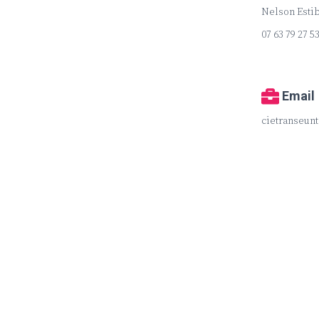
Nelson Estib
07 63 79 27 5
Email
cietranseun