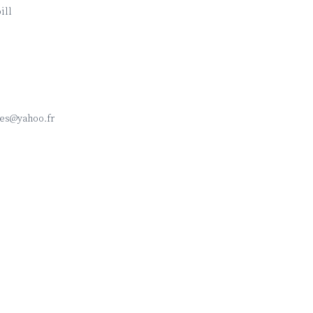
ill
3
tes@yahoo.fr