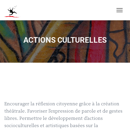
D
É
P
L
I
ACTIONS CULTURELLES
E
R
L
A
N
A
V
I
G
A
T
I
Encourager la réflexion citoyenne grâce à la création
O
théâtrale. Favoriser l’expression de parole et de gestes
N
libres. Permettre le développement d’actions
socioculturelles et artistiques basées sur la