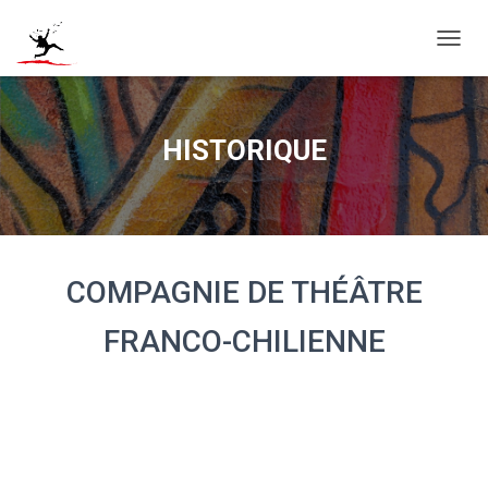
D
É
P
L
I
HISTORIQUE
E
R
L
A
N
A
V
COMPAGNIE DE THÉÂTRE
I
G
FRANCO-CHILIENNE
A
T
I
O
N